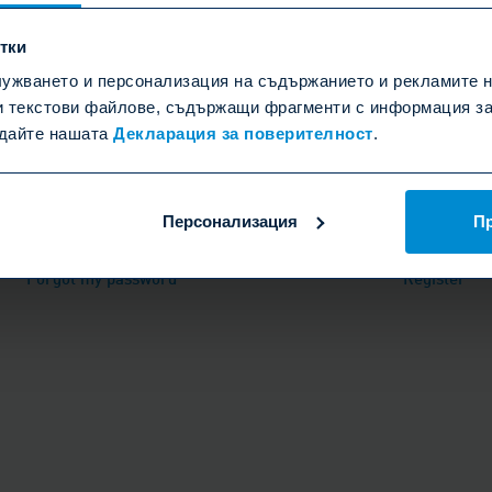
PASSWORD
итки
ужването и персонализация на съдържанието и рекламите н
и текстови файлове, съдържащи фрагменти с информация за 
едайте нашата
Декларация за поверителност
.
Login
Персонализация
П
Forgot my password
Register