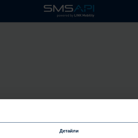
SMSAPI Customer Portal
USERNAME/E-MAIL
Детайли